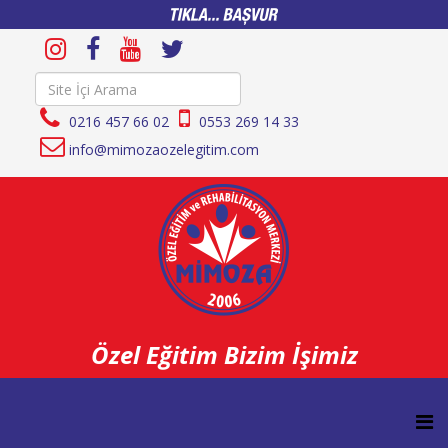
0216 457 66 02
0553 269 14 33
info@mimozaozelegitim.com
Özel Eğitim Bizim İşimiz