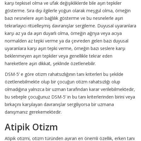
karşı tepkisel olma ve ufak değişikliklerde bile aşırı tepkiler
gösterme. Sıra dışı ilgilerle yoğun olarak meşgul olma, örneğin
bazı nesnelere aşırı bağlılık gösterme ve bu nesnelerle aşırı
tekrarlayıcı ritüelleşmiş davranışlar sergileme. Duyusal uyaranlara
karşı az ya da aşırı duyarlı olma, örneğin ağrıya veya acıya
normalden az tepki verme ya da çevreden gelen bazı duyusal
uyaranlara karşı aşırı tepki verme, örneğin bazı seslere karşı
beklenmeyen aşırı tepkiler veya genellikle tekrar eden
hareketlere aşırı dikkat, şeklinde özetlenebilir.
DSM-5’ e göre otizm rahatsızlığının tanı kriterleri bu şekilde
özetlenebilmekte olup bir çocuğun otizm rahatsızlığı olup
olmadığına yalnızca bir uzman tarafından karar verilebilmektedir,
bu sebeple çocuğunuz DSM-5’ in bu tanı kriterlerinden birini veya
birkaçını karşılayan davranışlar sergiliyorsa bir uzmana
danışmanız gerekemektedir.
Atipik Otizm
Atipik otizmi, otizm türünden ayıran en önemli özellik, erken tanı