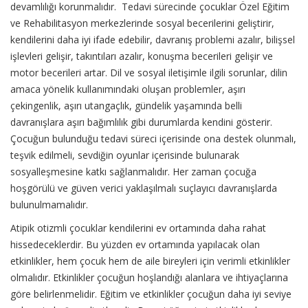
devamlılığı korunmalıdır. Tedavi sürecinde çocuklar Özel Eğitim
ve Rehabilitasyon merkezlerinde sosyal becerilerini geliştirir,
kendilerini daha iyi ifade edebilir, davranış problemi azalır, bilişsel
işlevleri gelişir, takıntıları azalır, konuşma becerileri gelişir ve
motor becerileri artar. Dil ve sosyal iletişimle ilgili sorunlar, dilin
amaca yönelik kullanımındaki oluşan problemler, aşırı
çekingenlik, aşırı utangaçlık, gündelik yaşamında belli
davranışlara aşırı bağımlılık gibi durumlarda kendini gösterir.
Çocuğun bulunduğu tedavi süreci içerisinde ona destek olunmalı,
teşvik edilmeli, sevdiğin oyunlar içerisinde bulunarak
sosyalleşmesine katkı sağlanmalıdır. Her zaman çocuğa
hoşgörülü ve güven verici yaklaşılmalı suçlayıcı davranışlarda
bulunulmamalıdır.
Atipik otizmli çocuklar kendilerini ev ortamında daha rahat
hissedeceklerdir. Bu yüzden ev ortamında yapılacak olan
etkinlikler, hem çocuk hem de aile bireyleri için verimli etkinlikler
olmalıdır. Etkinlikler çocuğun hoşlandığı alanlara ve ihtiyaçlarına
göre belirlenmelidir. Eğitim ve etkinlikler çocuğun daha iyi seviye