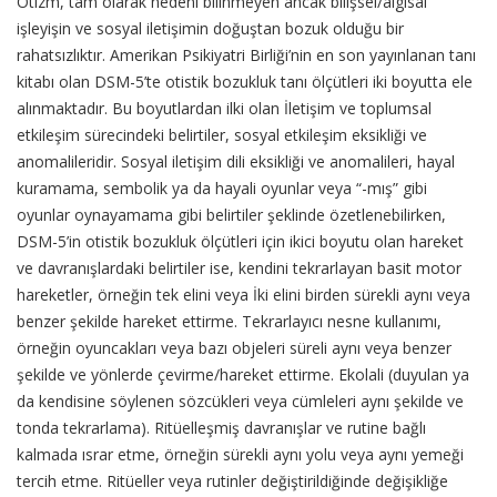
Otizm, tam olarak nedeni bilinmeyen ancak bilişsel/algısal
işleyişin ve sosyal iletişimin doğuştan bozuk olduğu bir
rahatsızlıktır. Amerikan Psikiyatri Birliği’nin en son yayınlanan tanı
kitabı olan DSM-5’te otistik bozukluk tanı ölçütleri iki boyutta ele
alınmaktadır. Bu boyutlardan ilki olan İletişim ve toplumsal
etkileşim sürecindeki belirtiler, sosyal etkileşim eksikliği ve
anomalileridir. Sosyal iletişim dili eksikliği ve anomalileri, hayal
kuramama, sembolik ya da hayali oyunlar veya “-mış” gibi
oyunlar oynayamama gibi belirtiler şeklinde özetlenebilirken,
DSM-5’in otistik bozukluk ölçütleri için ikici boyutu olan hareket
ve davranışlardaki belirtiler ise, kendini tekrarlayan basit motor
hareketler, örneğin tek elini veya İki elini birden sürekli aynı veya
benzer şekilde hareket ettirme. Tekrarlayıcı nesne kullanımı,
örneğin oyuncakları veya bazı objeleri süreli aynı veya benzer
şekilde ve yönlerde çevirme/hareket ettirme. Ekolali (duyulan ya
da kendisine söylenen sözcükleri veya cümleleri aynı şekilde ve
tonda tekrarlama). Ritüelleşmiş davranışlar ve rutine bağlı
kalmada ısrar etme, örneğin sürekli aynı yolu veya aynı yemeği
tercih etme. Ritüeller veya rutinler değiştirildiğinde değişikliğe