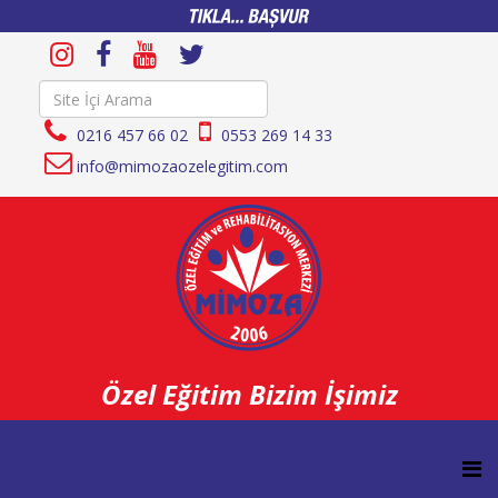
0216 457 66 02
0553 269 14 33
info@mimozaozelegitim.com
Özel Eğitim Bizim İşimiz